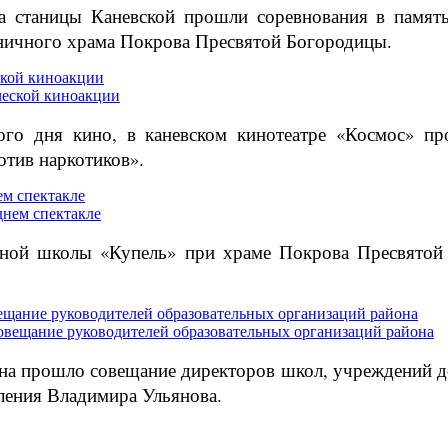
та станицы Каневской прошли соревнования в памя
аничного храма Покрова Пресвятой Богородицы.
ской киноакции
ого дня кино, в каневском кинотеатре «Космос» пр
тив наркотиков».
м спектакле
сной школы «Купель» при храме Покрова Пресвятой 
ещание руководителей образовательных организаций района
йона прошло совещание директоров школ, учреждений 
ления Владимира Ульянова.