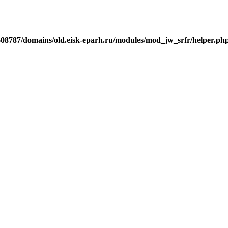
j608787/domains/old.eisk-eparh.ru/modules/mod_jw_srfr/helper.ph