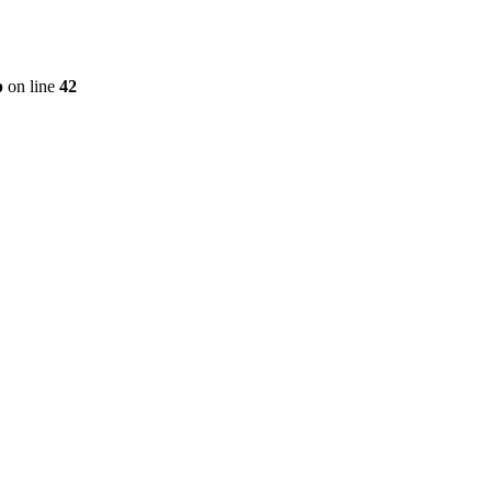
p
on line
42