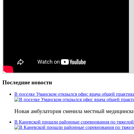
Последние новости
В поселке Уманском открылся офис врача общей практик
Новая амбулатория сменила местный медицински
В Каневской прошли районные соревнования по тяжелой