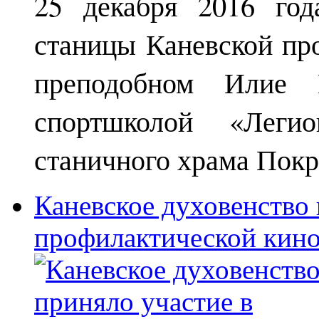
25 декабря 2016 год
станицы Каневской пр
преподобном Илие М
спортшколой «Леги
станичного храма Покр
Каневское духовенство 
профилактической кин