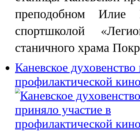
преподобном Илие М
спортшколой «Леги
станичного храма Покр
Каневское духовенство 
профилактической кин