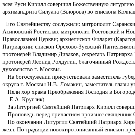
всея Руси Кирилл совершил Божественную литургию 
архимандрита Силуана (Вьюрова) во епископа Колпаш
Его Святейшеству сослужили: митрополит Саранск
Асиновский Ростислав; митрополит Ростовский и Нов
Православной Церкви; архиепископ Филарет (Караго
Патриархии; епископ Орехово-Зуевский Пантелеимон,
протоиерей Владимир Диваков, секретарь Патриарха М
протоиерей Леонид Ролдугин, благочинный Рождестве
духовенство г. Москвы.
На богослужении присутствовали заместитель губер
округа г. Москвы Н.В. Ломакин, заместитель главы 
Пели хор храма Преображения Господня в Богородск
— Е.А. Круглик).
За Литургией Святейший Патриарх Кирилл совершил
Проповедь перед причастием произнес священник С
По окончании Литургии Святейший Патриарх Кирилл 
жезл. По традиции новохиротонисанный епископ пре