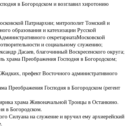
сподня в Богородском и возглавил хиротонию
осковской Патриархии; митрополит Томский и
ного образования и катехизации Русской
 Административного секретариатаМосковской
готворительности и социальному служению;
ександр Дасаев, благочинный Воскресенского округа;
ель храма Преображения Господня в Богородском;
. Жидких, префект Восточного административного
ма Преображения Господня в Богородском (регент
ирика храма Живоначальной Троицы в Останкино.
я в Богородском.
го Силуана на служение и вручил ему архиерейский
.