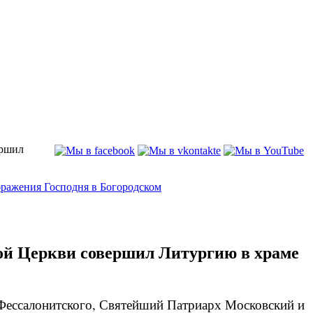
ершил
кой Церкви совершил Литургию в храме
а Фессалонитского, Святейший Патриарх Московский и