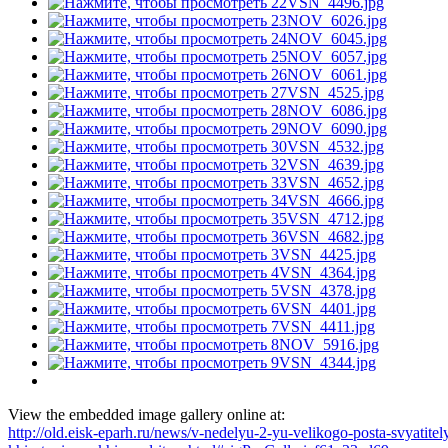
View the embedded image gallery online at:
http://old.eisk-eparh.ru/news/v-nedelyu-2-yu-velikogo-posta-svyatit