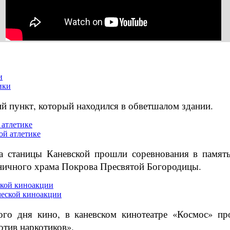
и
й пункт, который находился в обветшалом здании.
 атлетике
та станицы Каневской прошли соревнования в памя
аничного храма Покрова Пресвятой Богородицы.
ской киноакции
ого дня кино, в каневском кинотеатре «Космос» пр
тив наркотиков».