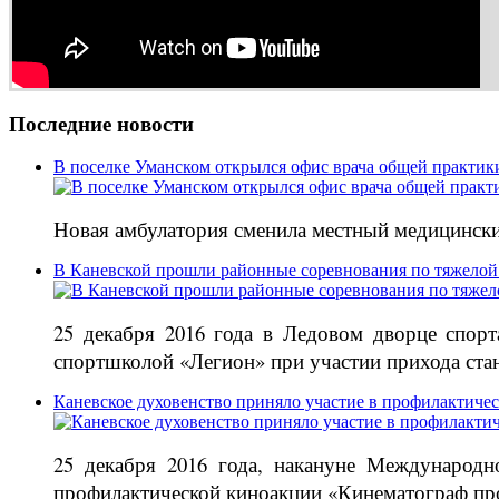
Последние новости
В поселке Уманском открылся офис врача общей практик
Новая амбулатория сменила местный медицински
В Каневской прошли районные соревнования по тяжелой
25 декабря 2016 года в Ледовом дворце спор
спортшколой «Легион» при участии прихода ст
Каневское духовенство приняло участие в профилактиче
25 декабря 2016 года, накануне Международн
профилактической киноакции «Кинематограф про