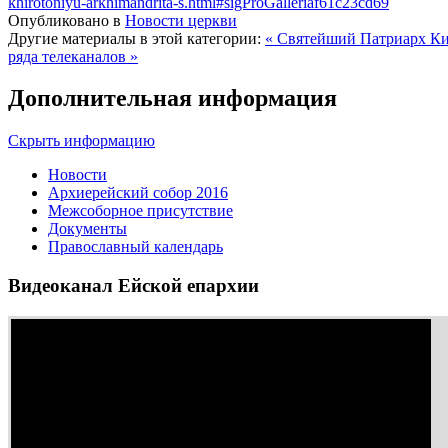
khirotoniyu-arkhimandrita-s.html#sigProGalleriaf61c23cd69
Опубликовано в
Новости церкви
Другие материалы в этой категории:
« Святейший Патриарх Ки
ряда телеканалов »
Дополнительная информация
Скрыть информацию
Новости
Архиерейский собор 2016
Межсоборное присутствие
Документы
Православный календарь
Видеоканал Ейской епархии