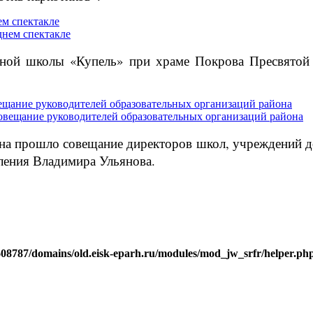
м спектакле
сной школы «Купель» при храме Покрова Пресвятой 
ещание руководителей образовательных организаций района
йона прошло совещание директоров школ, учреждений 
ления Владимира Ульянова.
j608787/domains/old.eisk-eparh.ru/modules/mod_jw_srfr/helper.ph