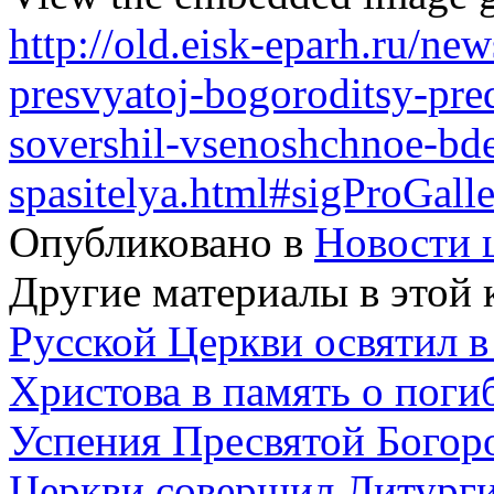
http://old.eisk-eparh.ru/ne
presvyatoj-bogoroditsy-pred
sovershil-vsenoshchnoe-bde
spasitelya.html#sigProGal
Опубликовано в
Новости 
Другие материалы в этой 
Русской Церкви освятил в
Христова в память о пог
Успения Пресвятой Богор
Церкви совершил Литурги