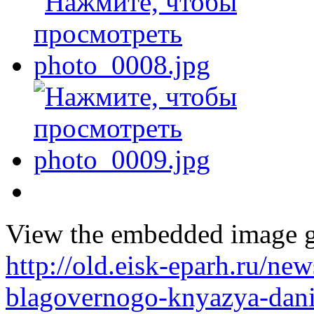
View the embedded image ga
http://old.eisk-eparh.ru/ne
blagovernogo-knyazya-dani