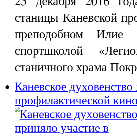
25 декабря 2016 год
станицы Каневской пр
преподобном Илие М
спортшколой «Леги
станичного храма Покр
Каневское духовенство 
профилактической кин