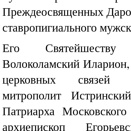
Преждеосвященных Даров
ставропигиального мужск
Его Святейшеству 
Волоколамский Иларион,
церковных связей М
митрополит Истрински
Патриарха Московского
архиепископ Егорьев