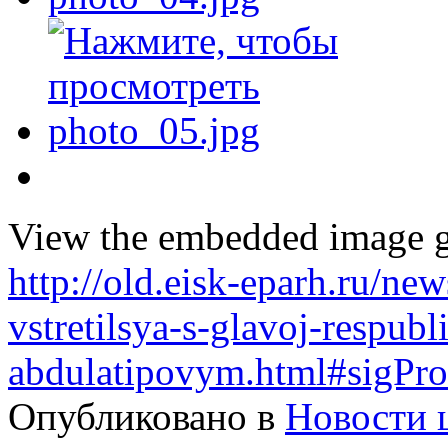
View the embedded image ga
http://old.eisk-eparh.ru/news
vstretilsya-s-glavoj-respubl
abdulatipovym.html#sigPro
Опубликовано в
Новости 