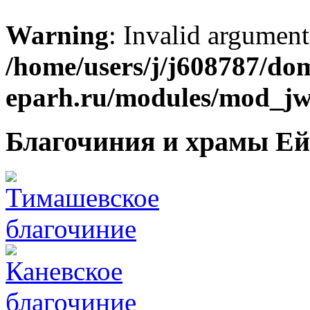
Warning
: Invalid argument
/home/users/j/j608787/dom
eparh.ru/modules/mod_jw_
Благочиния и храмы Ей