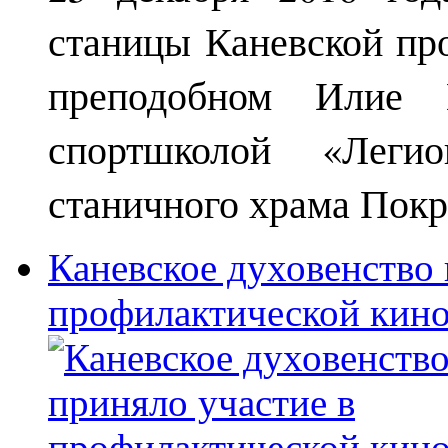
станицы Каневской пр
преподобном Илие М
спортшколой «Леги
станичного храма Покр
Каневское духовенство 
профилактической кин