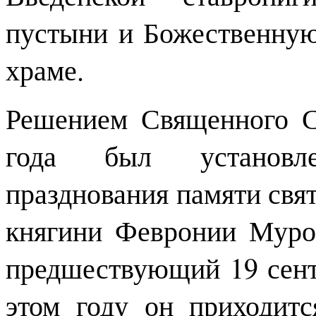
пустыни и Божественну
храме.
Решением Священного С
года был установл
празднования памяти свя
княгини Февронии Муро
предшествующий 19 сентяб
этом году он приходитс