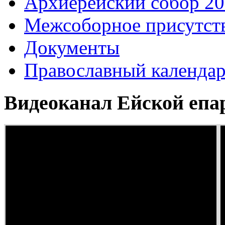
Архиерейский собор 2
Межсоборное присутст
Документы
Православный календа
Видеоканал Ейской епа