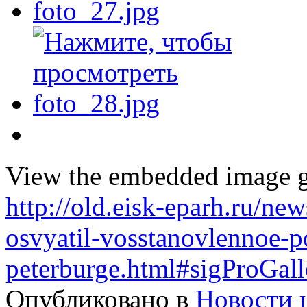
View the embedded image ga
http://old.eisk-eparh.ru/news
osvyatil-vosstanovlennoe-p
peterburge.html#sigProGal
Опубликовано в
Новости 