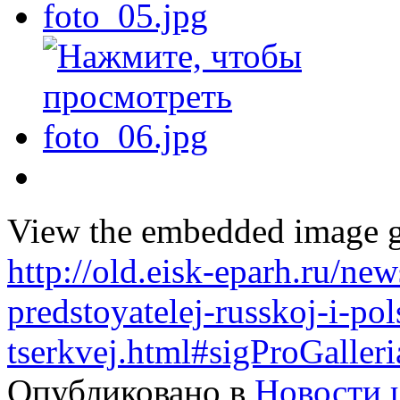
View the embedded image ga
http://old.eisk-eparh.ru/new
predstoyatelej-russkoj-i-po
tserkvej.html#sigProGalle
Опубликовано в
Новости 