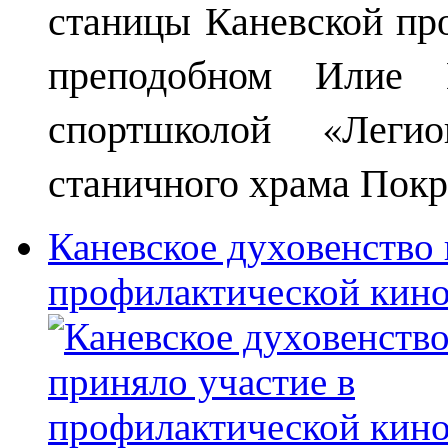
станицы Каневской пр
преподобном Илие М
спортшколой «Леги
станичного храма Покр
Каневское духовенство 
профилактической кин