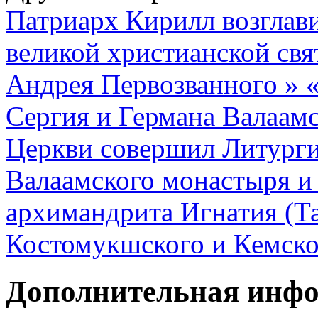
Патриарх Кирилл возглави
великой христианской св
Андрея Первозванного »
Сергия и Германа Валаам
Церкви совершил Литург
Валаамского монастыря и
архимандрита Игнатия (Та
Костомукшского и Кемско
Дополнительная инф