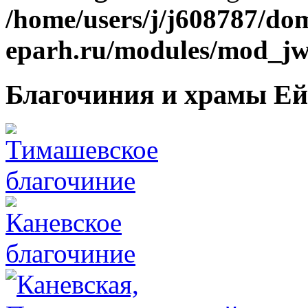
/home/users/j/j608787/dom
eparh.ru/modules/mod_jw_
Благочиния и храмы Ей