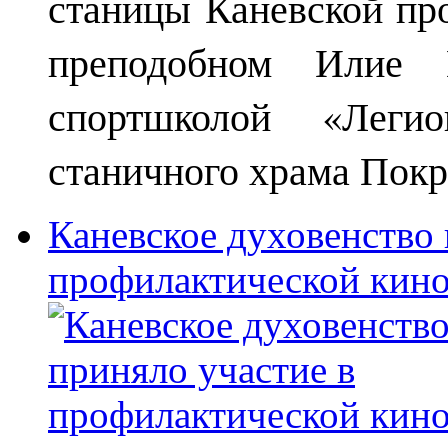
станицы Каневской пр
преподобном Илие М
спортшколой «Леги
станичного храма Покр
Каневское духовенство 
профилактической кин