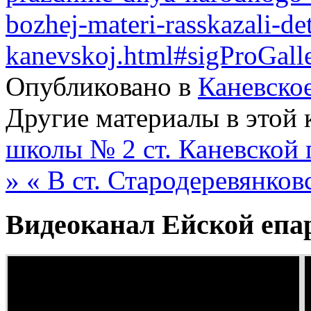
bozhej-materi-rasskazali-
kanevskoj.html#sigProGall
Опубликовано в
Каневско
Другие материалы в этой 
школы № 2 ст. Каневской 
»
« В ст. Стародеревянков
Видеоканал Ейской епа