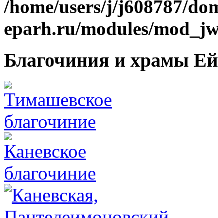
/home/users/j/j608787/dom
eparh.ru/modules/mod_jw_
Благочиния и храмы Ей