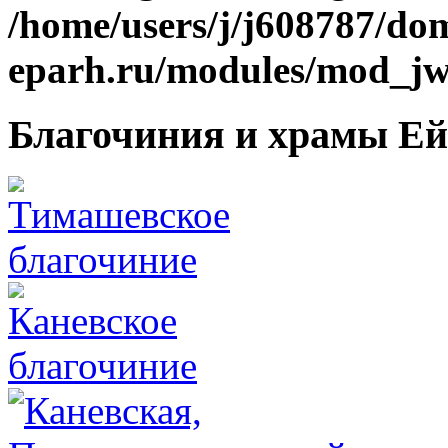
/home/users/j/j608787/dom
eparh.ru/modules/mod_jw_
Благочиния и храмы Ей