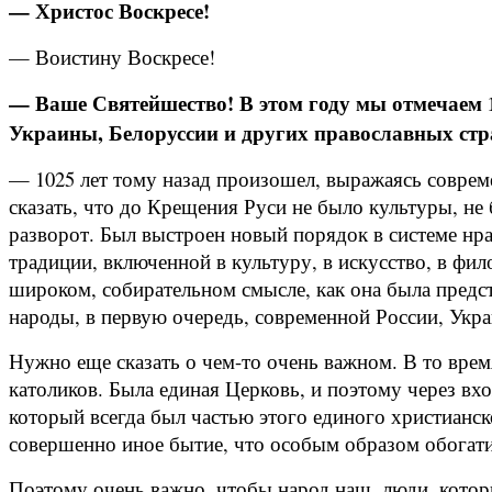
— Христос Воскресе!
— Воистину Воскресе!
— Ваше Святейшество! В этом году мы отмечаем 10
Украины, Белоруссии и других православных стр
— 1025 лет тому назад произошел, выражаясь соврем
сказать, что до Крещения Руси не было культуры, не
разворот. Был выстроен новый порядок в системе нра
традиции, включенной в культуру, в искусство, в фи
широком, собирательном смысле, как она была предст
народы, в первую очередь, современной России, Укр
Нужно еще сказать о чем-то очень важном. В то врем
католиков. Была единая Церковь, и поэтому через в
который всегда был частью этого единого христианск
совершенно иное бытие, что особым образом обогатило
Поэтому очень важно, чтобы народ наш, люди, котор