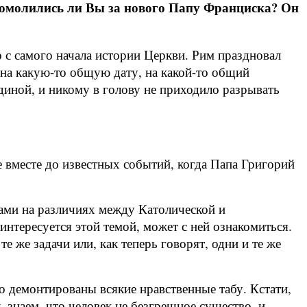
помолились ли Вы за нового Папу Франциска? Он
 с самого начала истории Церкви. Рим праздновал
на какую-то общую дату, на какой-то общий
диной, и никому в голову не приходило разрывать
 вместе до известных событий, когда Папа Григорий
 Вами на различиях между Католической и
нтересуется этой темой, может с ней ознакомиться.
е же задачи или, как теперь говорят, одни и те же
о демонтированы всякие нравственные табу. Кстати,
 знаем, что человек не безгрешное существо, и,