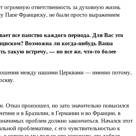
яет огромную ответственность за духовную жизнь
му Папе Франциску, не были просто выражением
ает все папство каждого периода. Для Вас это
анциском? Возможна ли когда-нибудь Ваша
ь такую встречу, — но все же, что-то более
тношения между нашими Церквами — именно потому,
оскву.
н. Отказ произошел, но зато значительно повысился
нтине и в Бразилии, в Германии и во Франции, в
значимых проблем должно закончиться. Начался этот
альной проблематике, с его чувствительностью к
, о которых мы только что говорили, эта добрая