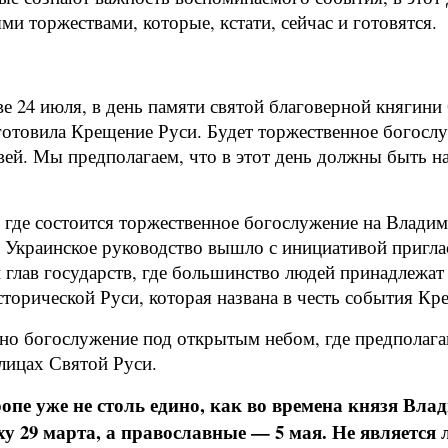
и торжествами, которые, кстати, сейчас и готовятся.
е 24 июля, в день памяти святой благоверной княгини
дготовила Крещение Руси. Будет торжественное богосл
ей. Мы предполагаем, что в этот день должны быть на
х, где состоится торжественное богослужение на Влади
. Украинское руководство вышло с инициативой пригл
глав государств, где большинство людей принадлежат
торической Руси, которая названа в честь события Кр
ено богослужение под открытым небом, где предполаг
олицах Святой Руси.
пе уже не столь едино, как во времена князя Влад
ху 29 марта, а православные — 5 мая. Не является