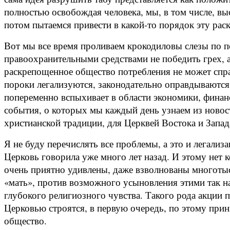
полностью освобождая человека, мы, в том числе, в
потом пытаемся привести в какой-то порядок эту рас
Вот мы все время проливаем крокодиловы слезы по по
правоохранительными средствами не победить грех, а
раскрепощенное общество потребления не может справ
пороки легализуются, законодательно оправдываются.
попеременно вспыхивает в области экономики, финанс
события, о которых мы каждый день узнаем из новост
христианской традиции, для Церквей Востока и Запа
Я не буду перечислять все проблемы, а это и легализ
Церковь говорила уже много лет назад. И этому нет к
очень приятно удивлены, даже взволнованы многоты
«мать», против возможного усыновления этими так н
глубокого религиозного чувства. Такого рода акции
Церковью строятся, в первую очередь, по этому при
общество.