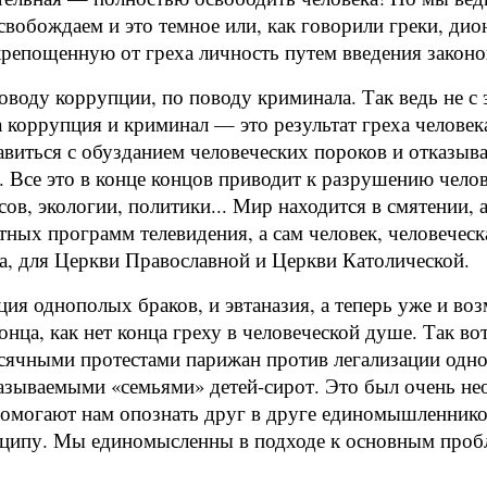
ысвобождаем и это темное или, как говорили греки, д
крепощенную от греха личность путем введения законо
воду коррупции, по поводу криминала. Так ведь не с 
 коррупция и криминал — это результат греха человек
иться с обузданием человеческих пороков и отказывает
 Все это в конце концов приводит к разрушению чело
ов, экологии, политики... Мир находится в смятении, 
ных программ телевидения, а сам человек, человеческ
да, для Церкви Православной и Церкви Католической.
ация однополых браков, и эвтаназия, а теперь уже и во
онца, как нет конца греху в человеческой душе. Так во
сячными протестами парижан против легализации одно
азываемыми «семьями» детей-сирот. Это был очень нео
 помогают нам опознать друг в друге единомышленнико
нципу. Мы единомысленны в подходе к основным пробл