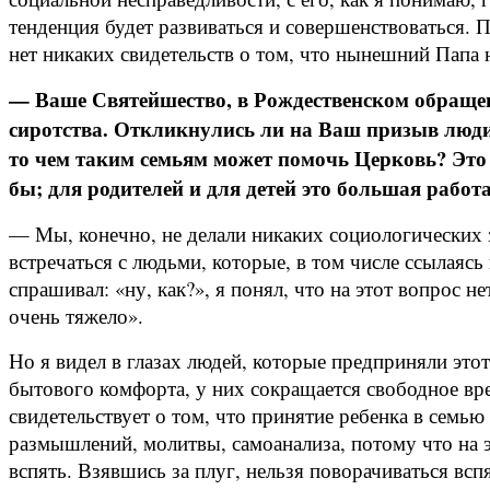
тенденция будет развиваться и совершенствоваться. П
нет никаких свидетельств о том, что нынешний Папа 
— Ваше Святейшество, в Рождественском обращен
сиротства. Откликнулись ли на Ваш призыв люди
то чем таким семьям может помочь Церковь? Это же
бы; для родителей и для детей это большая работа
— Мы, конечно, не делали никаких социологических 
встречаться с людьми, которые, в том числе ссылаяс
спрашивал: «ну, как?», я понял, что на этот вопрос н
очень тяжело».
Но я видел в глазах людей, которые предприняли это
бытового комфорта, у них сокращается свободное вре
свидетельствует о том, что принятие ребенка в семь
размышлений, молитвы, самоанализа, потому что на э
вспять. Взявшись за плуг, нельзя поворачиваться вспя