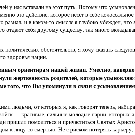
дей у нас вставали на этот путь. Потому что усыновле
нно это действие, которое несет в себе колоссальное 
о разная, и в каком-то смысле я глубоко убежден, что
го отдают себя другому существу, так много вкладываю
ых политических обстоятельств, я хочу сказать следу
го здоровья нации.
венным ориентирам нашей жизни. Уместно, наверно
нули жертвенность родителей, которые усыновляют
ме того, что Вы упомянули в связи с усыновление
акими людьми, от которых я, как говорят теперь, наби
войск — красивые, сильные молодые парни, которых я
ди пришли помолиться и причаститься Святых Христов
м к лицу со смертью. Не с риском потерять карьеру, н