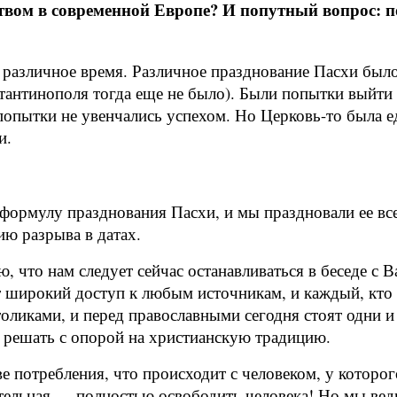
твом в современной Европе? И попутный вопрос: 
 различное время. Различное празднование Пасхи было
тантинополя тогда еще не было). Были попытки выйти 
 попытки не увенчались успехом. Но Церковь-то была е
и.
ормулу празднования Пасхи, и мы праздновали ее все
ию разрыва в датах.
аю, что нам следует сейчас останавливаться в беседе с
 широкий доступ к любым источникам, и каждый, кто и
оликами, и перед православными сегодня стоят одни и т
 решать с опорой на христианскую традицию.
 потребления, что происходит с человеком, у которог
тельная — полностью освободить человека! Но мы ведь