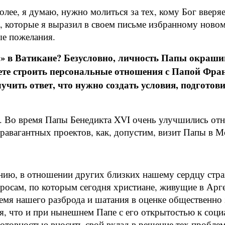
олее, я думаю, нужно молиться за тех, кому Бог ввер
, которые я выразил в своем письме избранному ново
ые пожелания.
а» в Ватикане? Безусловно, личность Папы окрашив
ете строить персональные отношения с Папой Фр
чить ответ, что нужно создать условия, подготовит
. Во время Папы Бенедикта XVI очень улучшились о
травагантных проектов, как, допустим, визит Папы в М
ению, в отношении других близких нашему сердцу стра
росам, по которым сегодня христиане, живущие в Арге
мя нашего разброда и шатания в оценке общественно 
я, что и при нынешнем Папе с его открытостью к соци
готовностью вносить свой вклад в решение тех проблем