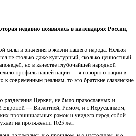
оторая недавно появилась в календарях России,
й силы и значения в жизни нашего народа. Нельзя
шел не столько даже культурный, сколько ценностный
аповедей, но в качестве глубочайшей народной
еделило профиль нашей нации — я говорю о нации в
о к современным реалиям, то это братские славянские
ло разделения Церкви, не было православных и
ей Европой — Византией, Римом, и с Иерусалимом,
узких провинциальных рамок и увидела перед собой
ухает на протяжении 1025 лет.
день задумались и о прошлом, и о настоящем, и о