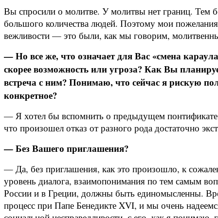
Вы спросили о молитве. У молитвы нет границ. Тем б
большого количества людей. Поэтому мои пожелания
вежливости — это были, как мы говорим, молитвенн
— Но все же, что означает для Вас «смена караул
скорее возможность или угроза? Как Вы планиру
встреча с ним? Понимаю, что сейчас я рискую полу
конкретное?
— Я хотел бы вспомнить о предыдущем понтификате
что произошел отказ от разного рода достаточно экс
— Без Вашего приглашения?
— Да, без приглашения, как это произошло, к сожал
уровень диалога, взаимопонимания по тем самым воп
России и в Греции, должны быть единомысленны. Вре
процесс при Папе Бенедикте XVI, и мы очень надеемс
социальной несправедливости, с его, как я понимаю, 