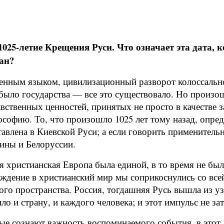
25-летие Крещения Руси. Что означает эта дата, к
ан?
енным языком, цивилизационный разворот колоссально
 было государства — все это существовало. Но произо
вственных ценностей, принятых не просто в качестве з
лософию. То, что произошло 1025 лет тому назад, опр
авлена в Киевской Руси; а если говорить применительн
аины и Белоруссии.
я христианская Европа была единой, в то время не бы
хождение в христианский мир мы соприкоснулись со вс
ого пространства. Россия, тогдашняя Русь вышла из 
 и страну, и каждого человека; и этот импульс не зат
ые сознают важность воспоминаемого события, в этот 