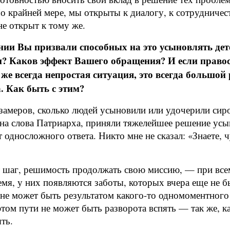
о крайней мере, мы открыты к диалогу, к сотрудничест
не открыт к тому же.
ии Вы призвали способных на это усыновлять дет
? Каков эффект Вашего обращения? И если правос
 всегда непростая ситуация, это всегда большой р
. Как быть с этим?
замеров, сколько людей усыновили или удочерили сир
ь на слова Патриарха, приняли тяжелейшее решение усы
ет односложного ответа. Никто мне не сказал: «Знаете,
т шаг, решимость продолжать свою миссию, — при всем
мя, у них появляются заботы, которых вчера еще не б
ю не может быть результатом какого-то одномоментног
том пути не может быть разворота вспять — так же, к
ть.