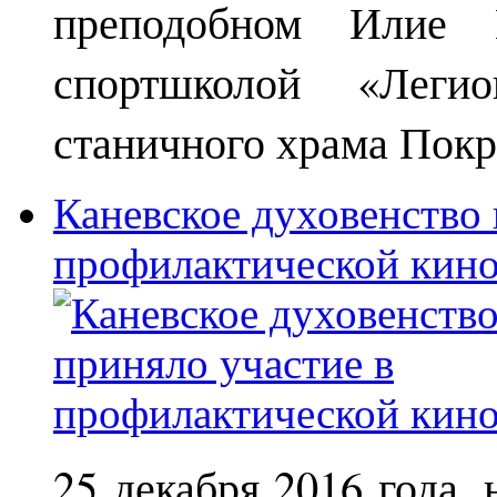
преподобном Илие М
спортшколой «Леги
станичного храма Покр
Каневское духовенство 
профилактической кин
25 декабря 2016 года,