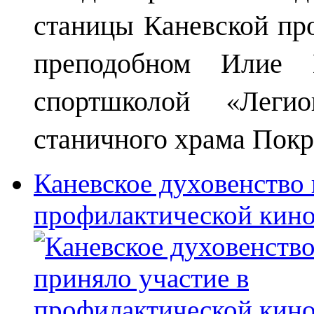
станицы Каневской пр
преподобном Илие М
спортшколой «Леги
станичного храма Покр
Каневское духовенство 
профилактической кин