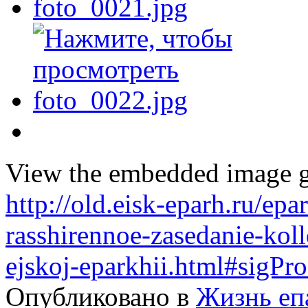
View the embedded image ga
http://old.eisk-eparh.ru/epa
rasshirennoe-zasedanie-kol
ejskoj-eparkhii.html#sigPr
Опубликовано в
Жизнь еп