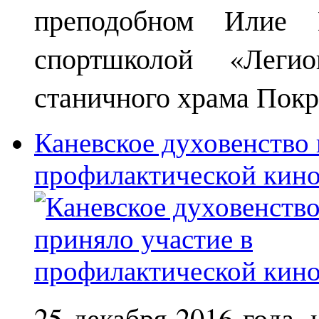
преподобном Илие М
спортшколой «Леги
станичного храма Покр
Каневское духовенство 
профилактической кин
25 декабря 2016 года,