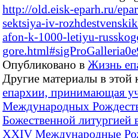
http://old.eisk-eparh.ru/epa
sektsiya-iv-rozhdestvenskik
afon-k-1000-letiyu-russkog
gore.html#sigProGalleria0
Опубликовано в
Жизнь еп
Другие материалы в этой 
епархии, принимающая уч
Международных Рождестве
Божественной литургией 
XXIV Международные Рож