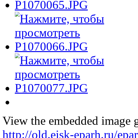
View the embedded image ga
http://old.eisk-eparh.ru/epa