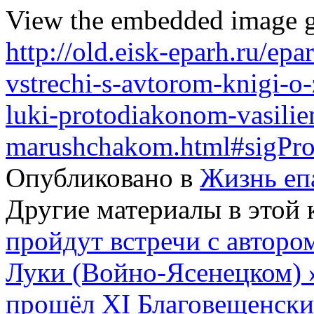
View the embedded image ga
http://old.eisk-eparh.ru/epa
vstrechi-s-avtorom-knigi-o-
luki-protodiakonom-vasili
marushchakom.html#sigPro
Опубликовано в
Жизнь еп
Другие материалы в этой 
пройдут встречи с авторо
Луки (Войно-Ясенецком)
прошёл XI Благовещенски