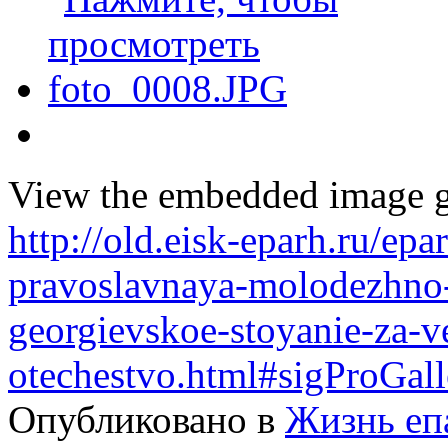
View the embedded image ga
http://old.eisk-eparh.ru/epa
pravoslavnaya-molodezhno-p
georgievskoe-stoyanie-za-ve
otechestvo.html#sigProGal
Опубликовано в
Жизнь еп