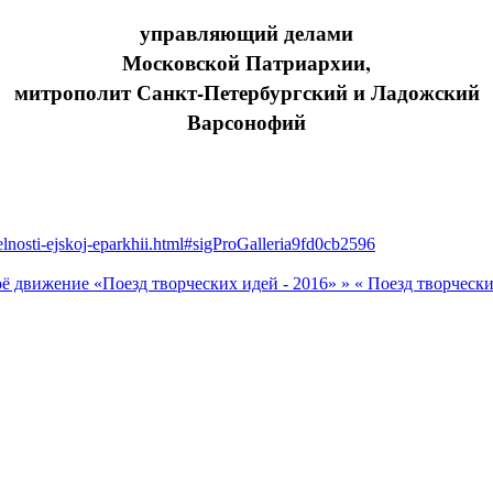
управляющий делами
Московской Патриархии,
митрополит Санкт-Петербургский и Ладожский
Варсонофий
telnosti-ejskoj-eparkhii.html#sigProGalleria9fd0cb2596
оё движение «Поезд творческих идей - 2016» »
« Поезд творческ