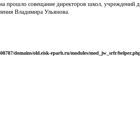
йона прошло совещание директоров школ, учреждений 
ления Владимира Ульянова.
j608787/domains/old.eisk-eparh.ru/modules/mod_jw_srfr/helper.ph