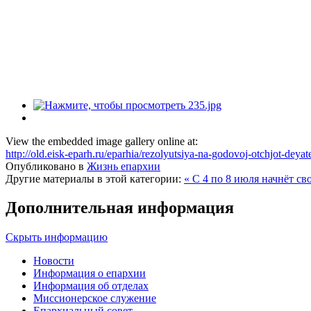
View the embedded image gallery online at:
http://old.eisk-eparh.ru/eparhia/rezolyutsiya-na-godovoj-otchjot-deya
Опубликовано в
Жизнь епархии
Другие материалы в этой категории:
« С 4 по 8 июля начнёт св
Дополнительная информация
Скрыть информацию
Новости
Информация о епархии
Информация об отделах
Миссионерское служение
Епархиальный совет