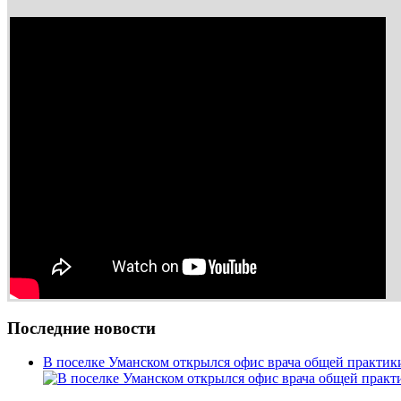
Последние новости
В поселке Уманском открылся офис врача общей практик