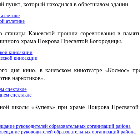
й пункт, который находился в обветшалом здании.
 атлетике
та станицы Каневской прошли соревнования в памя
аничного храма Покрова Пресвятой Богородицы.
ской киноакции
ого дня кино, в каневском кинотеатре «Космос» пр
тив наркотиков».
м спектакле
сной школы «Купель» при храме Покрова Пресвятой 
ещание руководителей образовательных организаций района