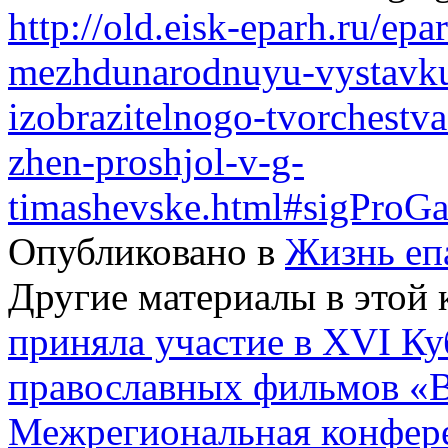
http://old.eisk-eparh.ru/epa
mezhdunarodnuyu-vystavku
izobrazitelnogo-tvorchestv
zhen-proshjol-v-g-
timashevske.html#sigProGa
Опубликовано в
Жизнь еп
Другие материалы в этой 
приняла участие в XVI Ку
православных фильмов «В
Межрегиональная конфер