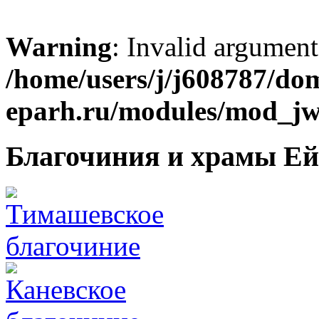
Warning
: Invalid argument
/home/users/j/j608787/dom
eparh.ru/modules/mod_jw_
Благочиния и храмы Ей