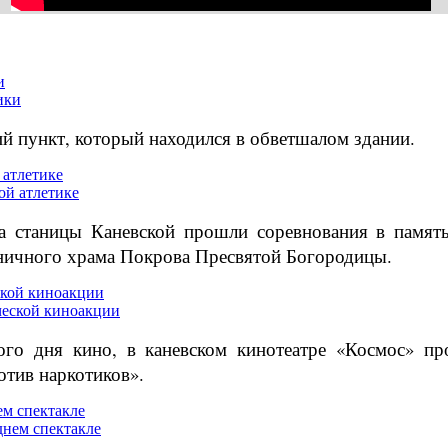
и
й пункт, который находился в обветшалом здании.
 атлетике
та станицы Каневской прошли соревнования в памя
аничного храма Покрова Пресвятой Богородицы.
ской киноакции
ого дня кино, в каневском кинотеатре «Космос» пр
тив наркотиков».
м спектакле