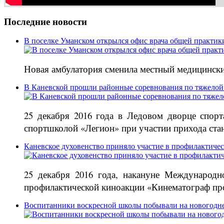
Последние новости
В поселке Уманском открылся офис врача общей практик
Новая амбулатория сменила местный медицински
В Каневской прошли районные соревнования по тяжелой
25 декабря 2016 года в Ледовом дворце спор
спортшколой «Легион» при участии прихода ст
Каневское духовенство приняло участие в профилактиче
25 декабря 2016 года, накануне Международн
профилактической киноакции «Кинематограф про
Воспитанники воскресной школы побывали на новогодне