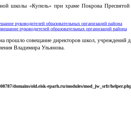
сной школы «Купель» при храме Покрова Пресвятой 
ещание руководителей образовательных организаций района
йона прошло совещание директоров школ, учреждений 
ления Владимира Ульянова.
j608787/domains/old.eisk-eparh.ru/modules/mod_jw_srfr/helper.ph