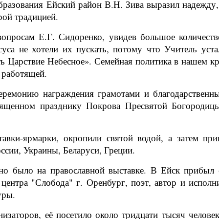
азования Ейский район В.Н. Зива выразил надежду, 
рой традицией.
опросам Е.Г. Сидоренко, увидев большое количеств
а не хотели их пускать, потому что Учитель устал
ь Царствие Небесное». Семейная политика в нашем кра
 работящей.
еремонию награждения грамотами и благодарственн
вященном празднику Покрова Пресвятой Богородиц
тавки-ярмарки, окропили святой водой, а затем при
ссии, Украины, Беларуси, Греции.
но было на православной выставке. В Ейск прибыл
 центра "Слобода" г. Оренбург, поэт, автор и испо
уры.
низаторов, её посетило около тридцати тысяч челов