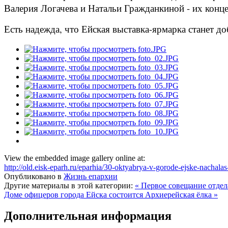
Валерия Логачева и Натальи Гражданкиной - их конце
Есть надежда, что Ейская выставка-ярмарка станет д
View the embedded image gallery online at:
http://old.eisk-eparh.ru/eparhia/30-oktyabrya-v-gorode-ejske-nach
Опубликовано в
Жизнь епархии
Другие материалы в этой категории:
« Первое совещание отдел
Доме офицеров города Ейска состоится Архиерейская ёлка »
Дополнительная информация