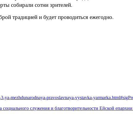
рты собирали сотни зрителей.
оброй традицией и будет проводиться ежегодно.
alas-3-ya-mezhdunarodnaya-pravoslavnaya-vystavka-yarmarka.html#sigP
а социального служения и благотворительности Ейской епархии 