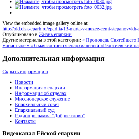
View the embedded image gallery online at:
http://old.eisk-eparh.ru/eparhia/13-marta-v-muzee-cemi-stepanovykh-s
Опубликовано в
Жизнь епархии
Другие материалы в этой категории:
« Проповедь Святейшего П
монастыре »
« 6 мая состоится епархиальный «Георгиевский п
Дополнительная информация
Скрыть информацию
Новости
Информация о епархии
Информация об отделах
Миссионерское служение
Епархиальный совет
Епархиальный суд
Радиопрограмма "Доброе слово"
Контакты
Видеоканал Ейской епархии