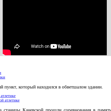
и
й пункт, который находился в обветшалом здании.
 атлетике
та станицы Каневской прошли соревнования в памя