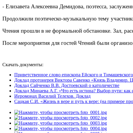
- Елизавета Алексеевна Демидова, поэтесса, заслуже
Продолжили поэтическо-музыкальную тему участники
Чтения прошли в не формальной обстановке. Зал, рас
После мероприятия для гостей Чтений были организов
Скачать документы:
Приветственное слово епископа Ейского и Тимашевского
Доклад протоиерея Виктора Савенко «Князь Владимир.
Доклад Сайченко В.В. Достоевский о католичестве
Доклад Минаева А.Г. «Что есть истина? Выбор пути: как
Иеромонах Василий Телехов. Доклад
Сацкая С.И. «Жизнь в вере и путь к вере: (на примере п