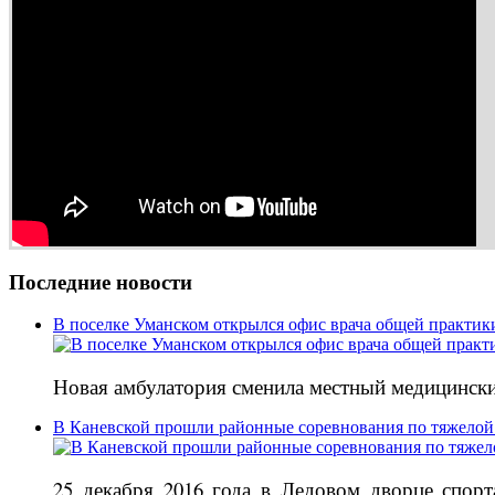
Последние новости
В поселке Уманском открылся офис врача общей практик
Новая амбулатория сменила местный медицински
В Каневской прошли районные соревнования по тяжелой
25 декабря 2016 года в Ледовом дворце спор