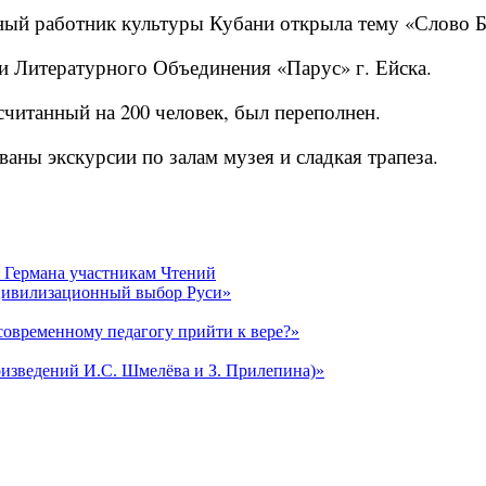
нный работник культуры Кубани открыла тему «Слово Б
 Литературного Объединения «Парус» г. Ейска.
считанный на 200 человек, был переполнен.
аны экскурсии по залам музея и сладкая трапеза.
 Германа участникам Чтений
 Цивилизационный выбор Руси»
 современному педагогу прийти к вере?»
роизведений И.С. Шмелёва и З. Прилепина)»