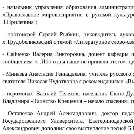
- начальник управления образования администрац
«Православное мировосприятие в русской культу
З.Прилепина";
- протоиерей Сергий Рыбкин, руководитель духов
х.Трудобеликовский с темой «Литературное слово-св
- Сайченко Валерия Викторовна, доцент кафедры и
сообщением «...Ибо отцы наши не приняли этого»: ц
- Минаева Анастасия Геннадьевна, учитель русског
святителя Николая Чудотворца с рекомендациями «Вы
- иеромонах Василий Телехов, насельник Свято-Ду
Владимира «Таинство Крещения – начало спасения» п
- Остапенко Андрей Александрович, доктор педаг
Государственного Университета, Екатеринодар
Александрович дополнил свое выступление песней Б