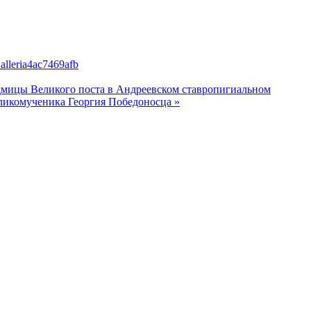
Galleria4ac7469afb
едмицы Великого поста в Андреевском ставропигиальном
еликомученика Георгия Победоносца »