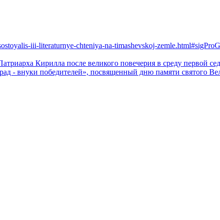
ostoyalis-iii-literaturnye-chteniya-na-timashevskoj-zemle.html#sigPro
атриарха Кирилла после великого повечерия в среду первой с
арад - внуки победителей», посвященный дню памяти святого В