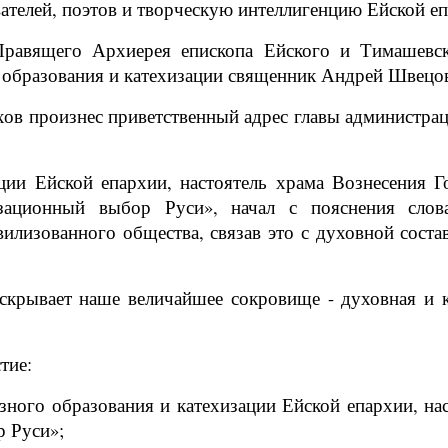
ателей, поэтов и творческую интеллигенцию Ейской еп
равящего Архиерея епископа Ейского и Тимашевск
о образования и катехизации священник Андрей Швецо
хов произнес приветственный адрес главы администр
ции Ейской епархии, настоятель храма Вознесения 
ационный выбор Руси», начал с пояснения слова 
ивилизованного общества, связав это с духовной сост
крывает наше величайшее сокровище - духовная и к
тие:
зного образования и катехизации Ейской епархии, на
 Руси»;