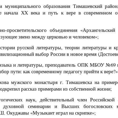
ии муниципального образования Тимашевский район,
ре начала XX века и путь к вере в современном 
но-просветительского объединения «Архангельский 
язующее звено между церковью и человеком»;
стории русской литературы, теории литературы и кр
ивилизационный выбор России в новое время (Достоевс
о языка и литературы, преподаватель ОПК МБОУ №69 
бор пути: как современному педагогу прийти к вере?»
хова мужского монастыря г. Тимашевска на пример
одкрепил рассказ примерами из собственной жизни;
огических наук, действительный член Российской
ской духовной семинарии и Высших богословских
.Ш. Окуджавы «Музыкант играл на скрипке»;