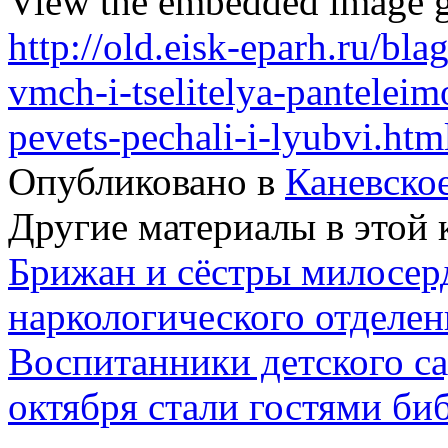
View the embedded image ga
http://old.eisk-eparh.ru/bl
vmch-i-tselitelya-pantelei
pevets-pechali-i-lyubvi.ht
Опубликовано в
Каневско
Другие материалы в этой 
Брижан и сёстры милосер
наркологического отделе
Воспитанники детского с
октября стали гостями би