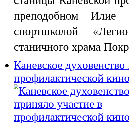
преподобном Илие М
спортшколой «Леги
станичного храма Покр
Каневское духовенство 
профилактической кин