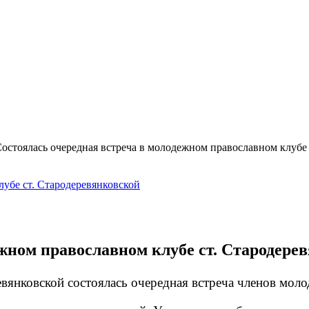
остоялась очередная встреча в молодежном православном клубе 
ежном православном клубе ст. Стародере
евянковской состоялась очередная встреча членов мол