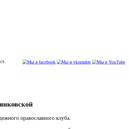
ст.
вянковской
одежного православного клуба.