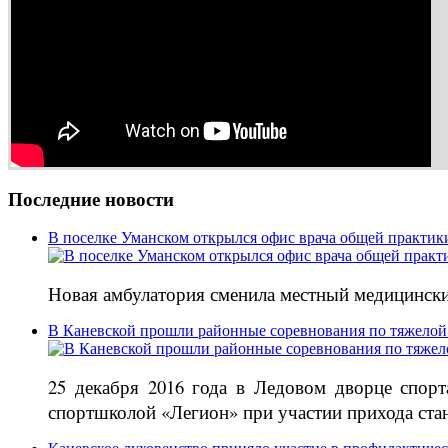
Последние новости
В поселке Уманском открылся офис врача общей практик
Новая амбулатория сменила местный медицински
В Каневской прошли районные соревнования по тяжелой
25 декабря 2016 года в Ледовом дворце спор
спортшколой «Легион» при участии прихода ст