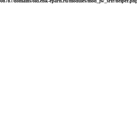
j608787/domains/old.eisk-eparh.ru/modules/mod_jw_srfr/helper.ph