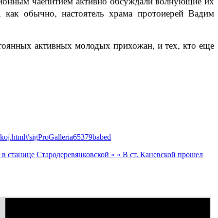
иционным чаепитием активно обсуждали волнующие их
, как обычно, настоятель храма протоиерей Вадим
стоянных активных молодых прихожан, и тех, кто еще
skoj.html#sigProGalleria65379babed
 в станице Стародеревянковской »
« В ст. Каневской прошел