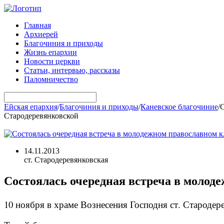
Главная
Архиерей
Благочиния и приходы
Жизнь епархии
Новости церкви
Статьи, интервью, рассказы
Паломничество
Ейская епархия
/
Благочиния и приходы
/
Каневское благочиние
/
С
Стародеревянковской
14.11.2013
ст. Стародеревянковская
Состоялась очередная встреча в молод
10 ноября в храме Вознесения Господня ст. Стародер