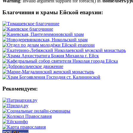
Warning
: Invalid argument supplied for foreach() in
/home/users/j/
Благочиния и храмы Ейской епархии:
Рекомендуем: