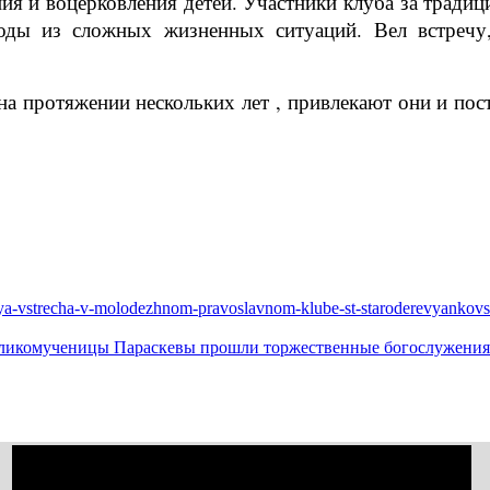
ния и воцерковления детей. Участники клуба за трад
оды из сложных жизненных ситуаций. Вел встречу
на протяжении нескольких лет , привлекают они и по
dnaya-vstrecha-v-molodezhnom-pravoslavnom-klube-st-staroderevyankov
великомученицы Параскевы прошли торжественные богослужения