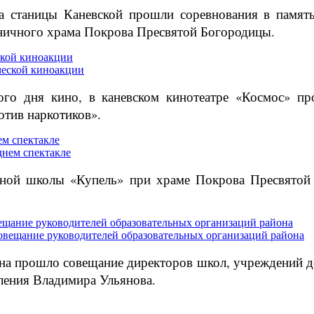
та станицы Каневской прошли соревнования в памя
аничного храма Покрова Пресвятой Богородицы.
ской киноакции
ого дня кино, в каневском кинотеатре «Космос» пр
тив наркотиков».
м спектакле
сной школы «Купель» при храме Покрова Пресвятой 
ещание руководителей образовательных организаций района
йона прошло совещание директоров школ, учреждений 
ления Владимира Ульянова.