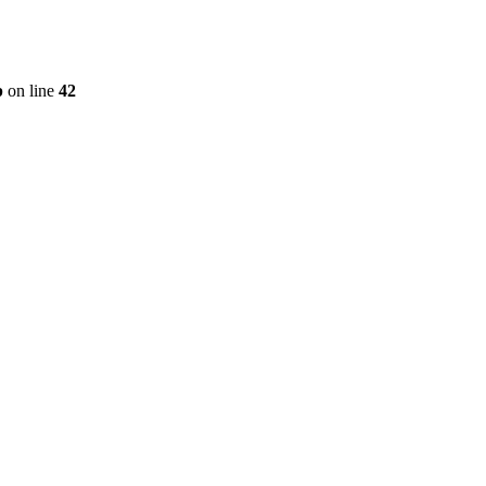
p
on line
42