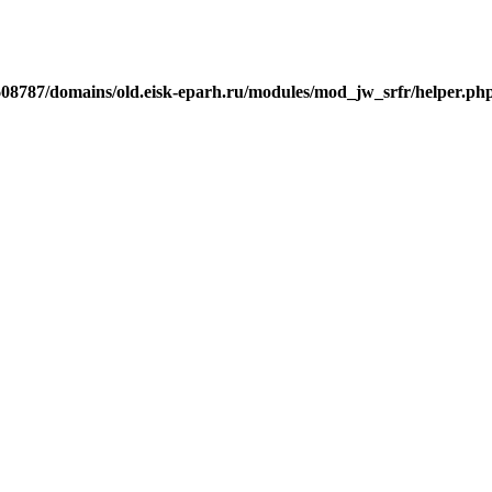
j608787/domains/old.eisk-eparh.ru/modules/mod_jw_srfr/helper.ph