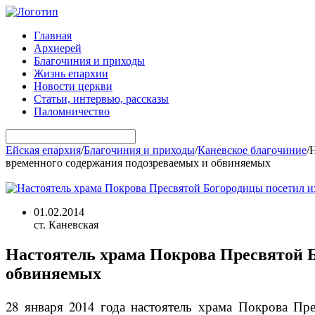
Главная
Архиерей
Благочиния и приходы
Жизнь епархии
Новости церкви
Статьи, интервью, рассказы
Паломничество
Ейская епархия
/
Благочиния и приходы
/
Каневское благочиние
/
Н
временного содержания подозреваемых и обвиняемых
01.02.2014
ст. Каневская
Настоятель храма Покрова Пресвятой Б
обвиняемых
28 января 2014 года настоятель храма Покрова Пр