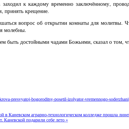
заходил к каждому временно заключённому, провод
я, принять крещение.
ешаться вопрос об открытии комнаты для молитвы. 
я молебны.
ем быть достойными чадами Божьими, сказал о том, ч
pokrova-presvyatoj-bogoroditsy-posetil-izolyator-vremennogo-soderzha
кой в Каневском аграрно-технологическом колледже прошла лин
. Каневской подарили себе лето »