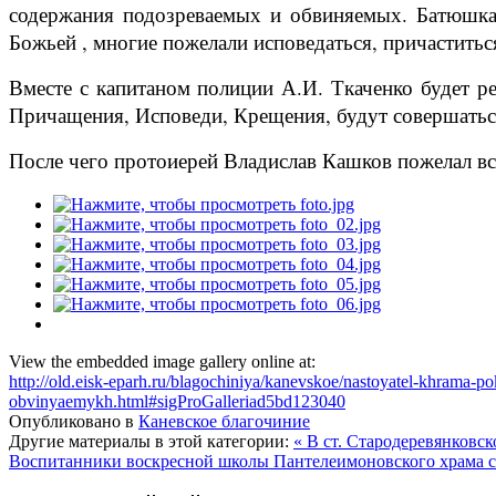
содержания подозреваемых и обвиняемых. Батюшка 
Божьей , многие пожелали исповедаться, причаститьс
Вместе с капитаном полиции А.И. Ткаченко будет р
Причащения, Исповеди, Крещения, будут совершатьс
После чего протоиерей Владислав Кашков пожелал вс
View the embedded image gallery online at:
http://old.eisk-eparh.ru/blagochiniya/kanevskoe/nastoyatel-khrama-
obvinyaemykh.html#sigProGalleriad5bd123040
Опубликовано в
Каневское благочиние
Другие материалы в этой категории:
« В ст. Стародеревянковс
Воспитанники воскресной школы Пантелеимоновского храма ст