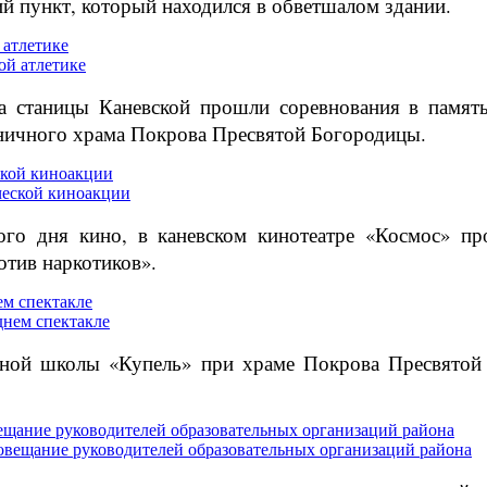
й пункт, который находился в обветшалом здании.
 атлетике
та станицы Каневской прошли соревнования в памя
аничного храма Покрова Пресвятой Богородицы.
ской киноакции
ого дня кино, в каневском кинотеатре «Космос» пр
тив наркотиков».
м спектакле
сной школы «Купель» при храме Покрова Пресвятой 
ещание руководителей образовательных организаций района