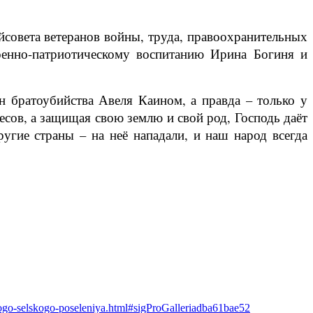
йсовета ветеранов войны, труда, правоохранительных
оенно-патриотическому воспитанию Ирина Богиня и
н братоубийства Авеля Каином, а правда – только у
есов, а защищая свою землю и свой род, Господь даёт
угие страны – на неё нападали, и наш народ всегда
skogo-selskogo-poseleniya.html#sigProGalleriadba61bae52