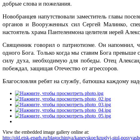
добрые слова и пожелания.
Новобранцев напутствовали заместитель главы посел
органов и Вооруженных сил Сергей Малинко, спец
настоятель храма Пантелеимона целителя иерей Алек
Священник говорил о патриотизме. Он напомнил, чт
одного Бога. Только когда мы ставим Бога превыше с
силу духа, необходимую для победы. Отец Александ
побеждал, защищая Отечество от агрессоров.
Благословляя ребят на службу, батюшка каждому над
View the embedded image gallery online at:
http://old.eisk-eparh.ru/blagochiniya/kanevskoe/kruglyj-stol-posvy