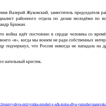
ения Валерий Жуковский, заместитель председателя ра
иалист районного отдела по делам молодёжи по в
сандр Брижан.
о война идёт постоянно в сердце человека со времё
воего «я», когда мы воюем не ради собственных интер
р подчеркнул, что Россия никогда не нападала на др
ел нательный крестик.
ashchjonnyj-dnyu-prizyvnika-proshel-v-sdk-kolos-dlya-yunoshej-kanev