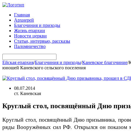
Главная
Архиерей
Благочиния и приходы
Жизнь епархии
Новости церкви
Статьи, интервью, рассказы
Паломничество
Ейская епархия
/
Благочиния и приходы
/
Каневское благочиние
/
К
юношей Каневского сельского поселения
08.07.2014
ст. Каневская
Круглый стол, посвящённый Дню призы
Круглый стол, посвящённый Дню призывника, провел
ряды Вооружённых сил РФ. Открылся он показом ме