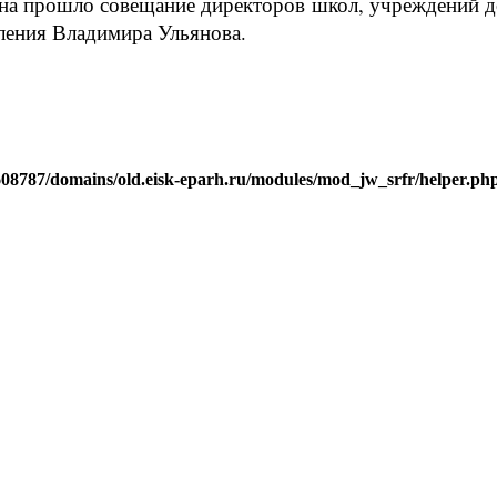
йона прошло совещание директоров школ, учреждений 
ления Владимира Ульянова.
j608787/domains/old.eisk-eparh.ru/modules/mod_jw_srfr/helper.ph