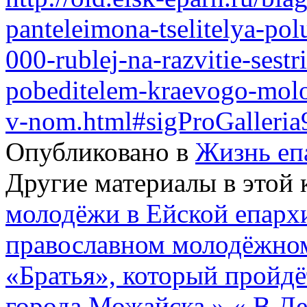
panteleimona-tselitelya-pol
000-rublej-na-razvitie-sestr
pobeditelem-kraevogo-mol
v-nom.html#sigProGalleri
Опубликовано в
Жизнь еп
Другие материалы в этой 
молодёжи в Ейской епархи
православном молодёжно
«Братья», который пройдё
города Можайска »
« В Д