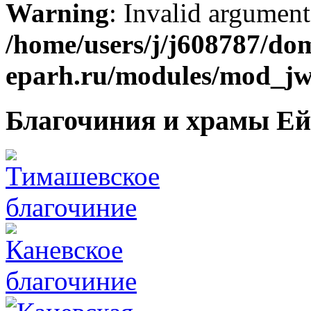
Warning
: Invalid argument
/home/users/j/j608787/dom
eparh.ru/modules/mod_jw_
Благочиния и храмы Ей