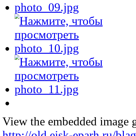
View the embedded image ga
http://old.eisk-eparh.ru/bl