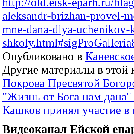
http://old.eisk-eparh.ru/bla
aleksandr-brizhan-provel-m
mne-dana-dlya-uchenikov-
shkoly.html#sigProGalleri
Опубликовано в
Каневско
Другие материалы в этой 
Покрова Пресвятой Богор
"Жизнь от Бога нам дана"
Кашков принял участие в
Видеоканал Ейской епа