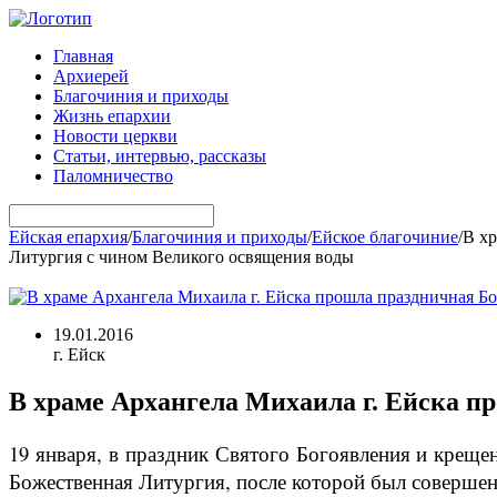
Главная
Архиерей
Благочиния и приходы
Жизнь епархии
Новости церкви
Статьи, интервью, рассказы
Паломничество
Ейская епархия
/
Благочиния и приходы
/
Ейское благочиние
/
В хр
Литургия с чином Великого освящения воды
19.01.2016
г. Ейск
В храме Архангела Михаила г. Ейска п
19 января, в праздник Святого Богоявления и креще
Божественная Литургия, после которой был соверше