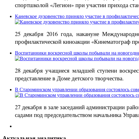
спортшколой «Легион» при участии прихода ст
Каневское духовенство приняло участие в профилактиче
25 декабря 2016 года, накануне Международн
профилактической киноакции «Кинематограф про
Воспитанники воскресной школы побывали на новогодне
28 декабря учащиеся младшей ступени воскре
представление в Доме детского творчества.
В Староминском управлении образования состоялось сов
27 декабря в зале заседаний администрации ра
садами под председательством начальника Управ
Актуальная аналитика