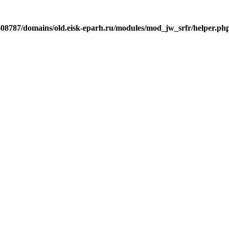
j608787/domains/old.eisk-eparh.ru/modules/mod_jw_srfr/helper.ph