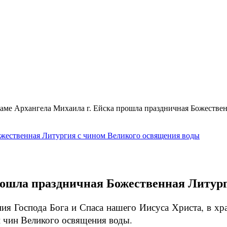
аме Архангела Михаила г. Ейска прошла праздничная Божестве
рошла праздничная Божественная Литур
ния Господа Бога и Спаса нашего Иисуса Христа, в х
н чин Великого освящения воды.