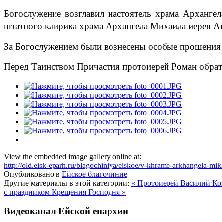
Богослужение возглавил настоятель храма Арханге
штатного клирика храма Архангела Михаила иерея А
За Богослужением были вознесены особые прошения н
Перед Таинством Причастия протоиерей Роман обрати
View the embedded image gallery online at:
http://old.eisk-eparh.ru/blagochiniya/eiskoe/v-khrame-arkhangela-m
Опубликовано в
Ейское благочиние
Другие материалы в этой категории:
« Протоиерей Василий Ко
с праздником Крещения Господня »
Видеоканал Ейской епархии