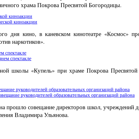
аничного храма Покрова Пресвятой Богородицы.
ской киноакции
ого дня кино, в каневском кинотеатре «Космос» пр
тив наркотиков».
м спектакле
сной школы «Купель» при храме Покрова Пресвятой 
ещание руководителей образовательных организаций района
йона прошло совещание директоров школ, учреждений 
ления Владимира Ульянова.