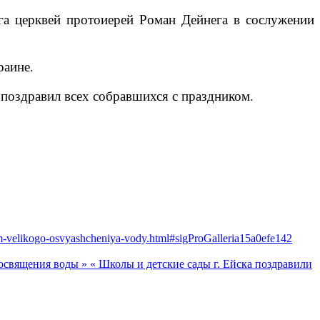
га церквей протоиерей Роман Дейнега в сослужении
раине.
поздравил всех собравшихся с праздником.
nom-velikogo-osvyashcheniya-vody.html#sigProGalleria15a0efe142
 освящения воды »
« Школы и детские сады г. Ейска поздравили