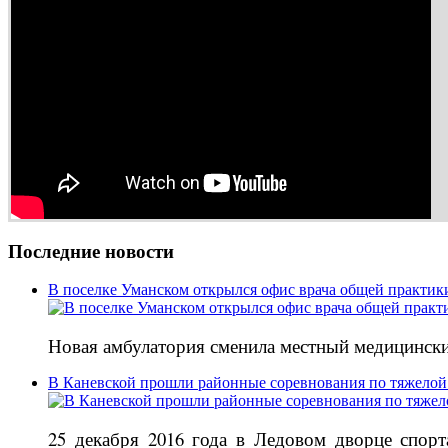
Последние новости
В поселке Уманском открылся офис врача общей практик
Новая амбулатория сменила местный медицински
В Каневской прошли районные соревнования по тяжелой
25 декабря 2016 года в Ледовом дворце спор