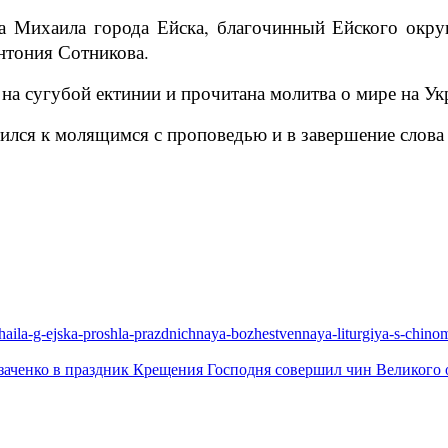
ла Михаила города Ейска, благочинный Ейского окру
нтония Сотникова.
а сугубой ектинии и прочитана молитва о мире на Ук
лся к молящимся с проповедью и в завершение слова 
ikhaila-g-ejska-proshla-prazdnichnaya-bozhestvennaya-liturgiya-s-chi
заченко в праздник Крещения Господня совершил чин Великого