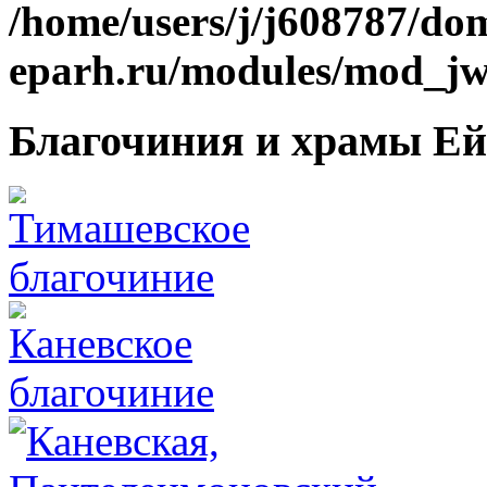
/home/users/j/j608787/dom
eparh.ru/modules/mod_jw_
Благочиния и храмы Ей