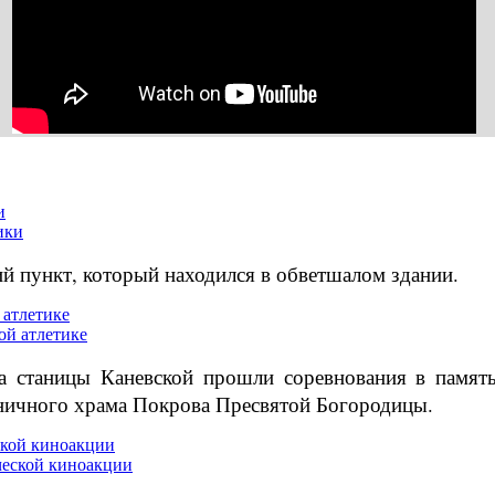
и
й пункт, который находился в обветшалом здании.
 атлетике
та станицы Каневской прошли соревнования в памя
аничного храма Покрова Пресвятой Богородицы.
ской киноакции