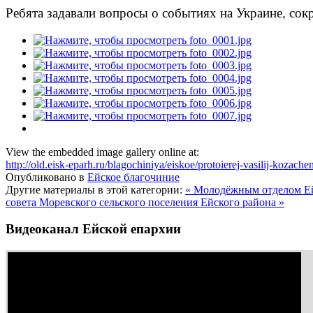
Ребята задавали вопросы о событиях на Украине, со
View the embedded image gallery online at:
http://old.eisk-eparh.ru/blagochiniya/eiskoe/protoierej-vasilij-koza
Опубликовано в
Ейское благочиние
Другие материалы в этой категории:
« Молодёжным отделом Ей
совета Моревского сельского поселения Ейского района »
Видеоканал Ейской епархии