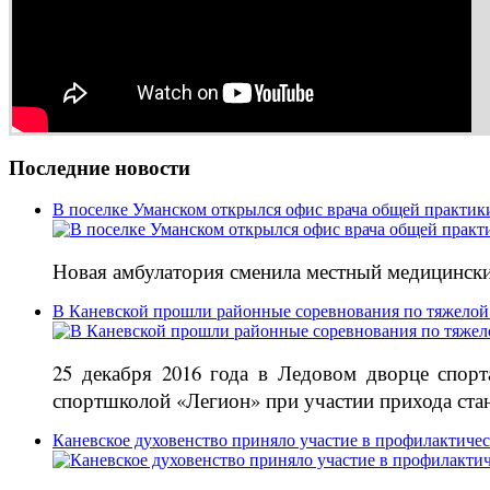
Последние новости
В поселке Уманском открылся офис врача общей практик
Новая амбулатория сменила местный медицински
В Каневской прошли районные соревнования по тяжелой
25 декабря 2016 года в Ледовом дворце спор
спортшколой «Легион» при участии прихода ст
Каневское духовенство приняло участие в профилактиче