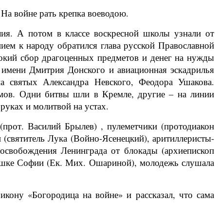
На войне рать крепка воеводою.
ия. А потом в классе воскресной школы узнали от
ием к народу обратился глава русской Православной
рокий сбор драгоценных предметов и денег на нужды
 имени Дмитрия Донского и авиационная эскадрилья
на святых Александра Невского, Феодора Ушакова.
мов. Одни битвы шли в Кремле, другие – на линии
 руках и молитвой на устах.
прот. Василий Брылев) , пулеметчики (протодиакон
 (святитель Лука (Войно-Ясенецкий), аритиллеристы-
 освобождения Ленинграда от блокады (архиепископ
тушке Софии (Ек. Мих. Ошариной), молодежь слушала
икону «Богородица на войне» и рассказал, что сама