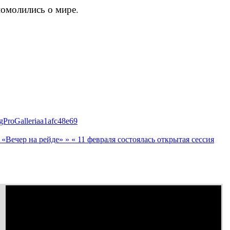
помолились о мире.
sigProGalleriaa1afc48e69
 «Вечер на рейде» »
« 11 февраля состоялась открытая сессия