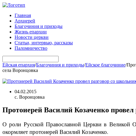
Главная
Архиерей
Благочиния и приходы
Жизнь епархии
Новости церкви
Статьи, интервью, рассказы
Паломничество
Ейская епархия
/
Благочиния и приходы
/
Ейское благочиние
/
Прот
села Воронцовка
04.02.2015
с. Воронцовка
Протоиерей Василий Козаченко провел 
О роли Русской Православной Церкви в Великой От
окормляет протоиерей Василий Козаченко.