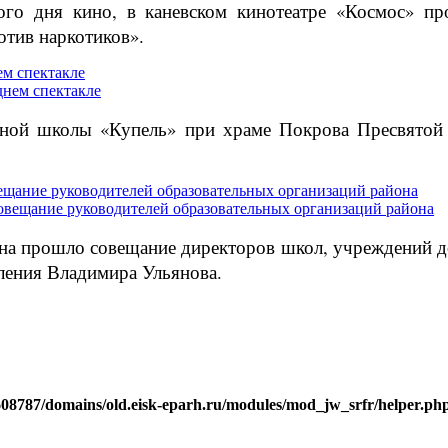
ого дня кино, в каневском кинотеатре «Космос» пр
тив наркотиков».
м спектакле
сной школы «Купель» при храме Покрова Пресвятой 
ещание руководителей образовательных организаций района
йона прошло совещание директоров школ, учреждений 
ления Владимира Ульянова.
j608787/domains/old.eisk-eparh.ru/modules/mod_jw_srfr/helper.ph