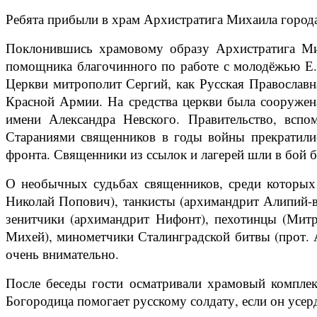
Ребята прибыли в храм Архистратига Михаила города
Поклонившись храмовому образу Архистратига Мих
помощника благочинного по работе с молодёжью Е.К
Церкви митрополит Сергий, как Русская Православн
Красной Армии. На средства церкви была сооружен
имени Александра Невского. Правительство, вспо
Стараниями священников в годы войны прекратили
фронта. Священники из ссылок и лагерей шли в бой бе
О необычных судьбах священников, среди которых 
Николай Попович), танкисты (архимандрит Алипий-во
зенитчики (архимандрит Нифонт), пехотинцы (Митр
Михей), минометчики Сталинградской битвы (прот. 
очень внимательно.
После беседы гости осматривали храмовый комплекс
Богородица помогает русскому солдату, если он усе