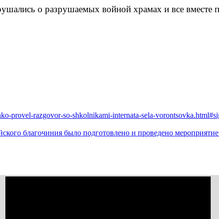
крушались о разрушаемых войной храмах и все вместе 
chenko-provel-razgovor-so-shkolnikami-internata-sela-vorontsovka.html#
ского благочиния было подготовлено и проведено мероприятие