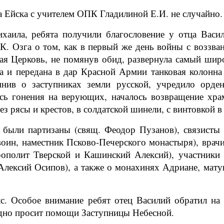
 Ейска с учителем ОПК Гладилиной Е.И. не случайно. 
аила, ребята получили благословение у отца Васил
. Озга о том, как в первый же день войны с воззван
ая Церковь, не помянув обид, развернула самый ши
а и передана в дар Красной Армии танковая колонна
мнив о заступниках земли русской, учредило орде
сь гонения на верующих, началось возвращение хра
з рясы и крестов, в солдатской шинели, с винтовкой в
были партизаны (свящ. Феодор Пузанов), связисты (
ин, наместник Псково-Печерского монастыря), врачи
ополит Тверской и Кашинский Алексий), участники
Алексий Осипов), а также о монахинях Адриане, ма
. Особое внимание ребят отец Василий обратил на 
рдно просит помощи Заступницы Небесной.