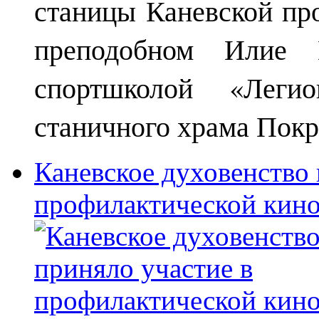
станицы Каневской пр
преподобном Илие М
спортшколой «Леги
станичного храма Покр
Каневское духовенство 
профилактической кин