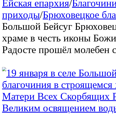
Ейская епархия
/
Благочини
приходы
/
Брюховецкое бл
Большой Бейсуг Брюховец
храме в честь иконы Бож
Радосте прошёл молебен 