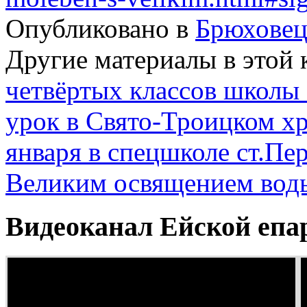
Опубликовано в
Брюховец
Другие материалы в этой 
четвёртых классов школы
урок в Свято-Троицком хр
января в спецшколе ст.Пе
Великим освящением вод
Видеоканал Ейской епа