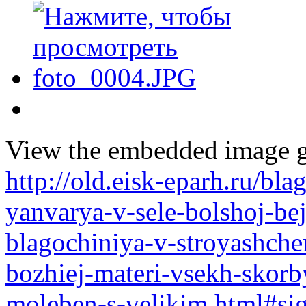
View the embedded image ga
http://old.eisk-eparh.ru/bl
yanvarya-v-sele-bolshoj-b
blagochiniya-v-stroyashch
bozhiej-materi-vsekh-skorb
moleben-s-velikim.html#si