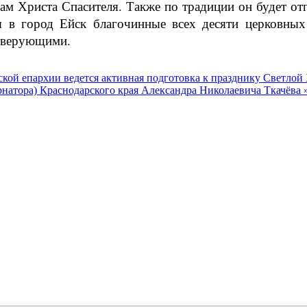
рам Христа Спасителя. Также по традиции он будет о
я в город Ейск благочинные всех десяти церковны
х верующими.
ской епархии ведется активная подготовка к празднику Светло
натора) Краснодарского края Александра Николаевича Ткачёва 