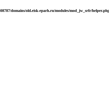
j608787/domains/old.eisk-eparh.ru/modules/mod_jw_srfr/helper.ph