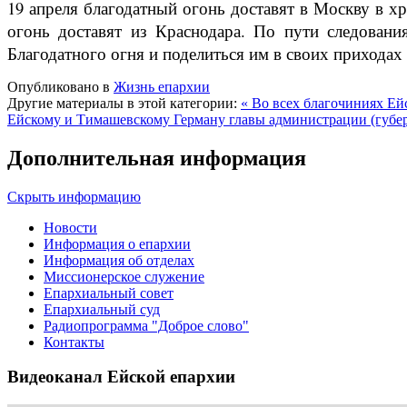
19 апреля благодатный огонь доставят в Москву в х
огонь доставят из Краснодара. По пути следовани
Благодатного огня и поделиться им в своих прихода
Опубликовано в
Жизнь епархии
Другие материалы в этой категории:
« Во всех благочиниях Ей
Ейскому и Тимашевскому Герману главы администрации (губер
Дополнительная информация
Скрыть информацию
Новости
Информация о епархии
Информация об отделах
Миссионерское служение
Епархиальный совет
Епархиальный суд
Радиопрограмма "Доброе слово"
Контакты
Видеоканал Ейской епархии