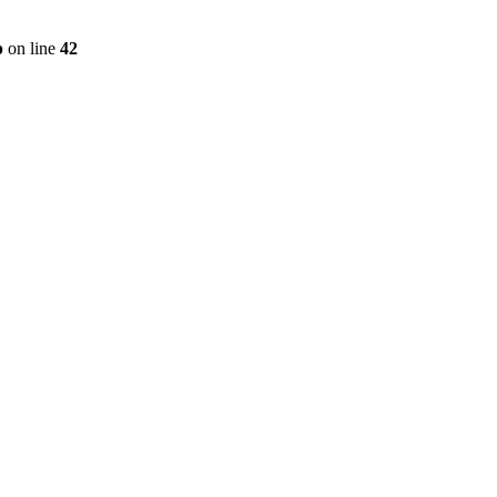
p
on line
42