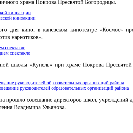
аничного храма Покрова Пресвятой Богородицы.
ской киноакции
ого дня кино, в каневском кинотеатре «Космос» пр
тив наркотиков».
м спектакле
сной школы «Купель» при храме Покрова Пресвятой 
ещание руководителей образовательных организаций района
йона прошло совещание директоров школ, учреждений 
ления Владимира Ульянова.