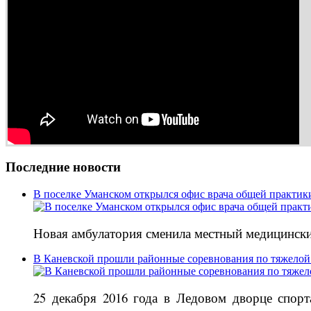
Последние новости
В поселке Уманском открылся офис врача общей практик
Новая амбулатория сменила местный медицински
В Каневской прошли районные соревнования по тяжелой
25 декабря 2016 года в Ледовом дворце спор