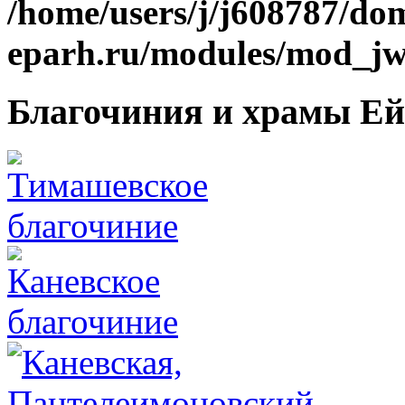
/home/users/j/j608787/dom
eparh.ru/modules/mod_jw_
Благочиния и храмы Ей