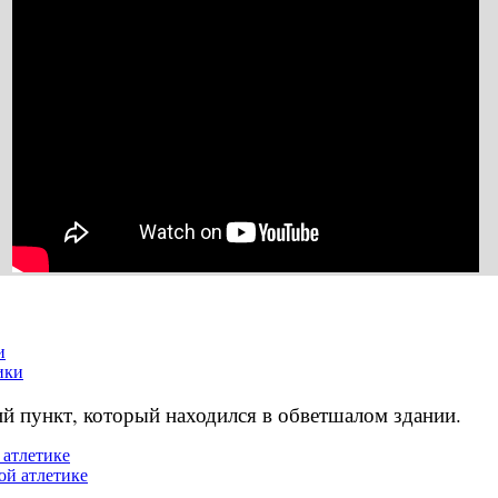
и
й пункт, который находился в обветшалом здании.
 атлетике