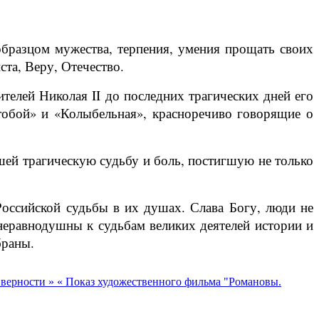
образцом мужества, терпения, умения прощать своих
та, Веру, Отечество.
елей Николая II до последних трагических дней его
тобой» и «Колыбельная», красноречиво говорящие о
ей трагическую судьбу и боль, постигшую не только
Российской судьбы в их душах. Слава Богу, люди не
 неравнодушны к судьбам великих деятелей истории и
браны.
 верности »
« Показ художественного фильма "Романовы.