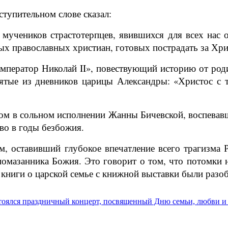
тупительном слове сказал:
 мучеников страстотерпцев, явившихся для всех нас 
ых православных христиан, готовых пострадать за Хрис
ператор Николай II», повествующий историю от родит
зятые из дневников царицы Александры: «Христос с 
 в сольном исполнении Жанны Бичевской, воспевавш
во в годы безбожия.
м, оставивший глубокое впечатление всего трагизма 
 помазанника Божия. Это говорит о том, что потомки
и книги о царской семье с книжной выставки были разо
стоялся праздничный концерт, посвященный Дню семьи, любви и