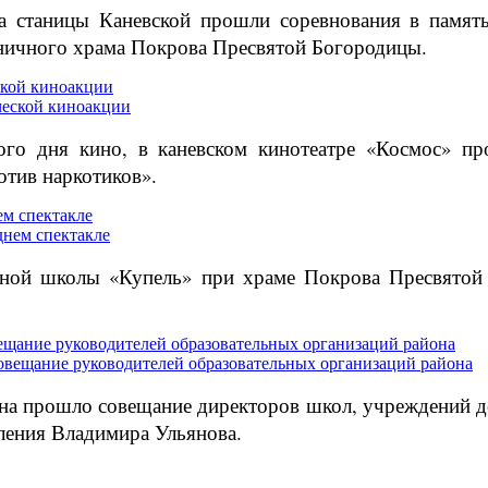
та станицы Каневской прошли соревнования в памя
аничного храма Покрова Пресвятой Богородицы.
ской киноакции
ого дня кино, в каневском кинотеатре «Космос» пр
тив наркотиков».
м спектакле
сной школы «Купель» при храме Покрова Пресвятой 
ещание руководителей образовательных организаций района
йона прошло совещание директоров школ, учреждений 
ления Владимира Ульянова.