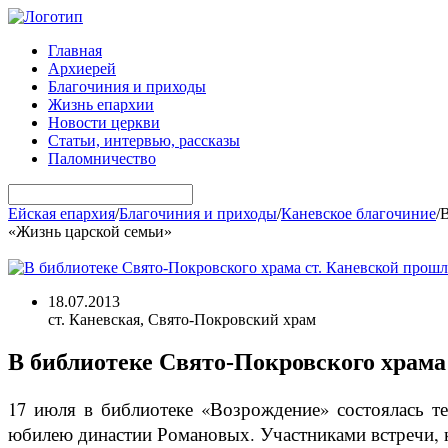
Главная
Архиерей
Благочиния и приходы
Жизнь епархии
Новости церкви
Статьи, интервью, рассказы
Паломничество
Ейская епархия
/
Благочиния и приходы
/
Каневское благочиние
/
В
«Жизнь царской семьи»
18.07.2013
ст. Каневская, Свято-Покровский храм
В библиотеке Свято-Покровского храма
17 июля в библиотеке «Возрождение» состоялась те
юбилею династии Романовых. Участниками встречи, к