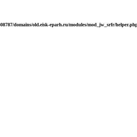
j608787/domains/old.eisk-eparh.ru/modules/mod_jw_srfr/helper.ph