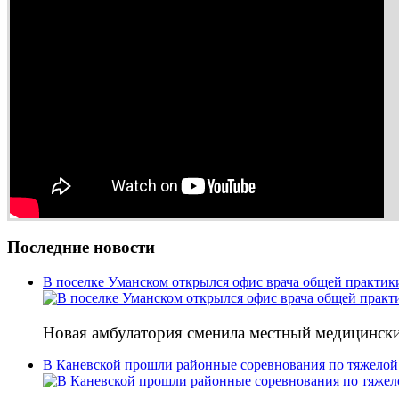
Последние новости
В поселке Уманском открылся офис врача общей практик
Новая амбулатория сменила местный медицински
В Каневской прошли районные соревнования по тяжелой