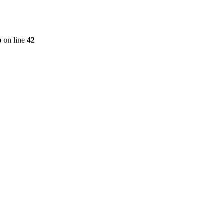
p
on line
42