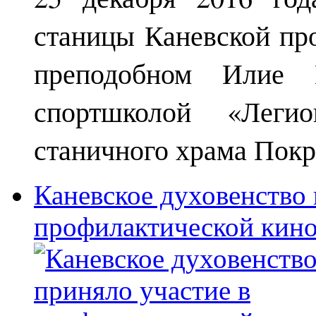
станицы Каневской пр
преподобном Илие М
спортшколой «Леги
станичного храма Покр
Каневское духовенство 
профилактической кин