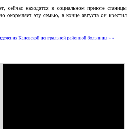
ет, сейчас находятся в социальном приюте станицы
о окормляет эту семью, в конце августа он крестил
отделения Каневской центральной районной больницы »
«