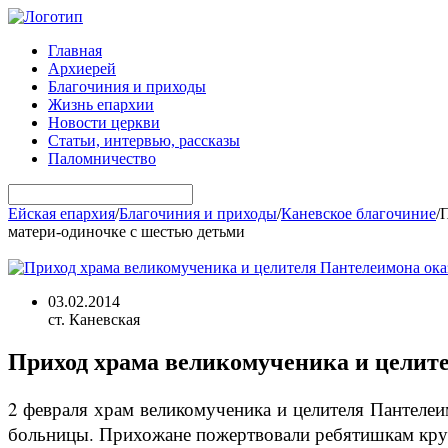
Главная
Архиерей
Благочиния и приходы
Жизнь епархии
Новости церкви
Статьи, интервью, рассказы
Паломничество
Ейская епархия
/
Благочиния и приходы
/
Каневское благочиние
/
П
матери-одиночке с шестью детьми
03.02.2014
ст. Каневская
Приход храма великомученика и целит
2 февраля храм великомученика и целителя Пантеле
больницы. Прихожане пожертвовали ребятишкам крупы