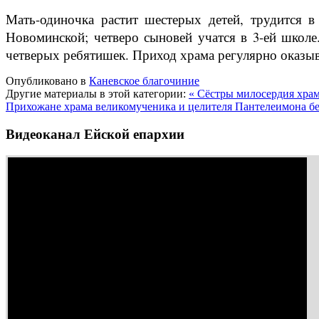
Мать-одиночка растит шестерых детей, трудится в
Новоминской; четверо сыновей учатся в 3-ей школе
четверых ребятишек. Приход храма регулярно оказы
Опубликовано в
Каневское благочиние
Другие материалы в этой категории:
« Сёстры милосердия хра
Прихожане храма великомученика и целителя Пантелеимона бес
Видеоканал Ейской епархии