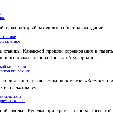
и
й пункт, который находился в обветшалом здании.
 атлетике
та станицы Каневской прошли соревнования в памя
аничного храма Покрова Пресвятой Богородицы.
ской киноакции
ого дня кино, в каневском кинотеатре «Космос» пр
тив наркотиков».
м спектакле
сной школы «Купель» при храме Покрова Пресвятой 