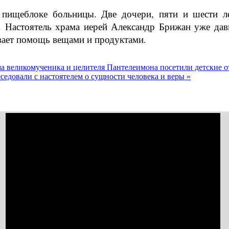
 пищеблоке больницы. Две дочери, пяти и шести л
. Настоятель храма иерей Александр Брижан уже давн
вает помощь вещами и продуктами.
ма великомученика и целителя Пантелеимона посетили детские 
едовали с настоятелем о сущности человека и веры »