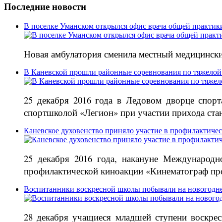
Последние новости
В поселке Уманском открылся офис врача общей практик
Новая амбулатория сменила местный медицински
В Каневской прошли районные соревнования по тяжелой
25 декабря 2016 года в Ледовом дворце спор
спортшколой «Легион» при участии прихода ст
Каневское духовенство приняло участие в профилактиче
25 декабря 2016 года, накануне Международн
профилактической киноакции «Кинематограф про
Воспитанники воскресной школы побывали на новогодне
28 декабря учащиеся младшей ступени воскре