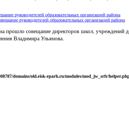
ещание руководителей образовательных организаций района
йона прошло совещание директоров школ, учреждений 
ления Владимира Ульянова.
j608787/domains/old.eisk-eparh.ru/modules/mod_jw_srfr/helper.ph