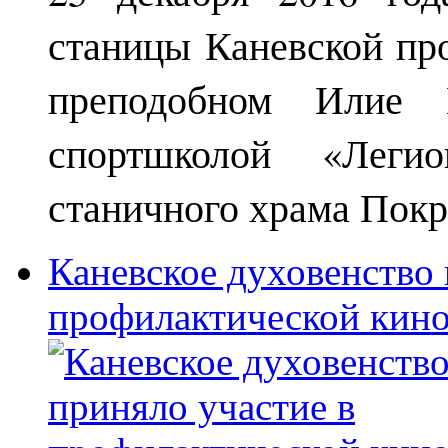
станицы Каневской пр
преподобном Илие М
спортшколой «Леги
станичного храма Покр
Каневское духовенство 
профилактической кин