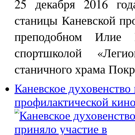
25 декабря 2016 год
станицы Каневской пр
преподобном Илие М
спортшколой «Леги
станичного храма Покр
Каневское духовенство 
профилактической кин